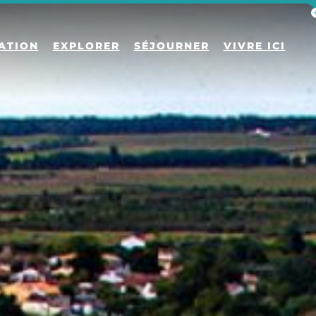
Af
ATION
EXPLORER
SÉJOURNER
VIVRE ICI
Le village
Le port
Les activités
Séjourner