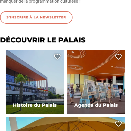
manquer de la programmation culturelle !
S’INSCRIRE À LA NEWSLETTER
DÉCOUVRIR LE PALAIS
Ajouter cette page au carn
Ajou
Histoire du Palais
Agenda du Palais
Ajou