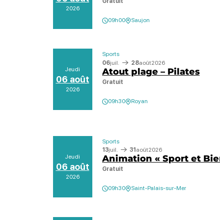
Gratuit
2026
09h00
Saujon
Sports
06
juil.
28
août
2026
Jeudi
Atout plage – Pilates
06 août
Gratuit
2026
09h30
Royan
Sports
13
juil.
31
août
2026
Jeudi
Animation « Sport et Bie
06 août
Gratuit
2026
09h30
Saint-Palais-sur-Mer