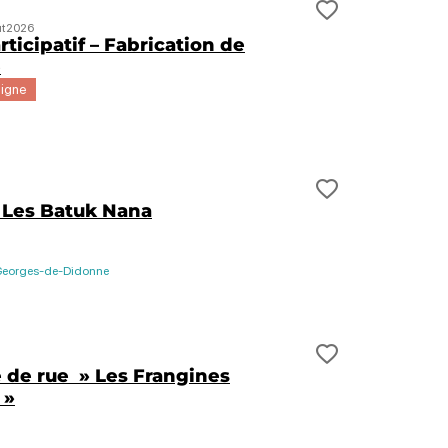
t de voyage ?
Ajouter cett
t
2026
rticipatif – Fabrication de
e
ligne
t de voyage ?
Ajouter cett
 Les Batuk Nana
Georges-de-Didonne
Ajouter cett
t de voyage ?
 de rue » Les Frangines
 »