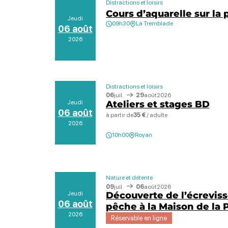
Distractions et loisirs
Cours d’aquarelle sur la 
Jeudi
09h30
La Tremblade
06 août
2026
Distractions et loisirs
06
juil.
29
août
2026
Jeudi
Ateliers et stages BD
06 août
à partir de
35 €
/ adulte
2026
10h00
Royan
Nature et détente
09
juil.
06
août
2026
Jeudi
Découverte de l’écrevisse
06 août
pêche à la Maison de la
2026
Réservable en ligne