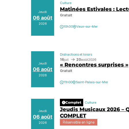
Culture
Matinées Estivales : Lec
Jeudi
Gratuit
06 août
2026
10h30
Vaux-sur-Mer
Distractions et loisirs
16
juil.
20
août
2026
Jeudi
« Rencontres surprises »
06 août
Gratuit
2026
11h00
Saint-Palais-sur-Mer
Complet
Culture
Jeudis Musicaux 2026 – Q
Jeudi
COMPLET
06 août
Réservable en ligne
2026