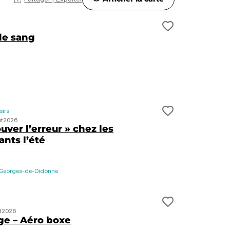
t de voyage ?
Ajouter cett
de sang
sirs
t de voyage ?
Ajouter cett
t
2026
ouver l’erreur » chez les
nts l’été
-Georges-de-Didonne
t de voyage ?
Ajouter cett
t
2026
ge – Aéro boxe