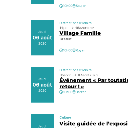
10h00
Saujon
Distractions et loisirs
11
juil.
16
août
2026
Jeudi
Village Famille
06 août
Gratuit
2026
10h00
Royan
Distractions et loisirs
05
août
07
août
2026
Jeudi
Événement « Par toutatis
06 août
retour ! »
2026
10h00
Barzan
Culture
Visite guidée de l’expos
Jeudi