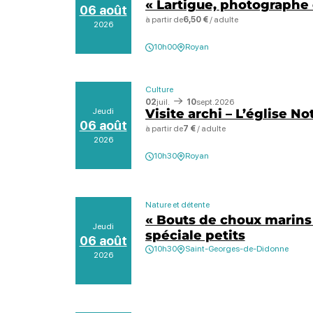
« Lartigue, photographe 
06 août
à partir de
6,50 €
/ adulte
2026
10h00
Royan
Culture
02
juil.
10
sept.
2026
Jeudi
Visite archi – L’église N
06 août
à partir de
7 €
/ adulte
2026
10h30
Royan
Nature et détente
« Bouts de choux marins
Jeudi
spéciale petits
06 août
10h30
Saint-Georges-de-Didonne
2026