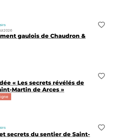
sirs
t de voyage ?
Ajouter cett
ût
2026
ment gaulois de Chaudron &
n
t de voyage ?
Ajouter cett
idée « Les secrets révélés de
Saint-Martin de Arces »
ligne
sirs
t de voyage ?
Ajouter cett
et secrets du sentier de Saint-