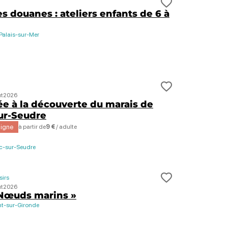
t de voyage ?
Ajouter cett
s douanes : ateliers enfants de 6 à
Palais-sur-Mer
t de voyage ?
Ajouter cett
t
2026
 à la découverte du marais de
ur-Seudre
ligne
à partir de
9 €
/ adulte
c-sur-Seudre
sirs
t de voyage ?
Ajouter cett
t
2026
 Nœuds marins »
t-sur-Gironde