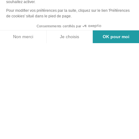
monde qui a survécu à la bombe
d’Hiroshima. Ses feuilles d’or tombant à
l’automne lui valent le nom d’« arbre aux
quarante écus ».
Enfin, derrière la mairie,
le Théâtre de Verdure
accueille le
visiteur pour un moment de repos et de quiétude. L’occasion
peut-être de tomber sur la Font de l’Abeille ? C’est une
petite construction en pierre bien cachée parmi les arbres et
à l’utilisation incertaine. Probablement le rouissage du
chanvre… Ou plutôt le nettoyage du linge par les
lavandières…