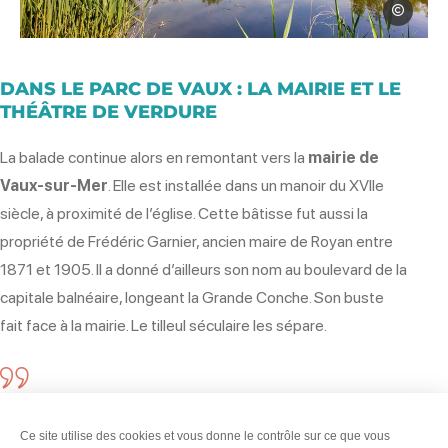
Thierry Ava
Le lac du parc de Vaux-sur-Mer, © T
DANS LE PARC DE VAUX : LA MAIRIE ET LE
THÉÂTRE DE VERDURE
La balade continue alors en remontant vers la
mairie de
Vaux-sur-Mer
. Elle est installée dans un manoir du XVIIe
siècle, à proximité de l’église. Cette bâtisse fut aussi la
propriété de Frédéric Garnier, ancien maire de Royan entre
1871 et 1905. Il a donné d’ailleurs son nom au boulevard de la
capitale balnéaire, longeant la Grande Conche. Son buste
fait face à la mairie. Le tilleul séculaire les sépare.
Devant la mairie se dresse un Ginkgo
Biloba, la plus vieille espèce d’arbre au