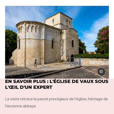
Thierry Ava
EN SAVOIR PLUS : L'ÉGLISE DE VAUX SOUS
l, © Thierry Avan
L'ŒIL D'UN EXPERT
La visite retrace le passé prestigieux de l’église, héritage de
l’ancienne abbaye.