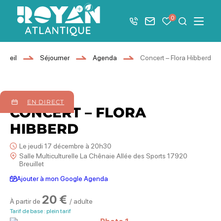
Afficher la barre de navigation du mode éco
0
+33 5 46 08 21 00
Nous contacter
Mes favoris
Je recher
Menu
Royan Atlantique
ccueil
Séjourner
Agenda
Concert – Flora Hibberd
17
décembre
2026
EN DIRECT
CONCERT – FLORA
HIBBERD
Le jeudi 17 décembre à 20h30
Salle Multiculturelle La Chênaie Allée des Sports 17920
Breuillet
Ajouter à mon Google Agenda
20 €
À partir de
/ adulte
Tarif de base : plein tarif