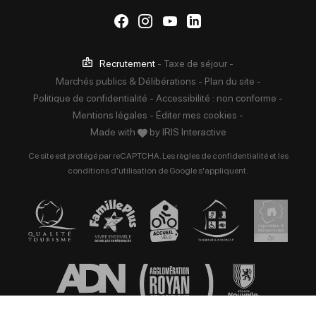
Suivez-nous sur Facebook
Suivez-nous sur Instag
Suivez-nous sur Yo
Suivez-nous sur 
Recrutement
-
Taxe de séjour
-
Marchés publics & Délibérations
-
Plan du site
-
Politique de confidentialité
-
Accessibilité : non conforme
-
Mentions légales
-
Éditer mes cookies
-
Made with
by
IRIS Interactive
Ce site est protégé par reCAPTCHA. Les
règles de confidentialité
et les
conditions d'utilisation
de Google s'appliquent.