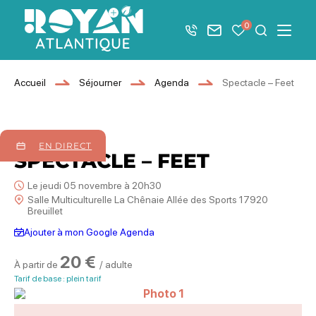
Afficher la barre de navigation du mode éco
0
+33 5 46 08 21 00
Nous contacter
Mes favoris
Je recher
Menu
Royan Atlantique
Accueil
Séjourner
Agenda
Spectacle – Feet
05
novembre
2026
EN DIRECT
SPECTACLE – FEET
Le jeudi 05 novembre à 20h30
Salle Multiculturelle La Chênaie Allée des Sports 17920
Breuillet
Ajouter à mon Google Agenda
20 €
À partir de
/ adulte
Tarif de base : plein tarif
Photo 1, © Henri Aubron