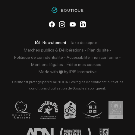
BOUTIQUE
Suivez-nous sur Facebook
Suivez-nous sur Instag
Suivez-nous sur Yo
Suivez-nous sur 
Recrutement
-
Taxe de séjour
-
Marchés publics & Délibérations
-
Plan du site
-
Politique de confidentialité
-
Accessibilité : non conforme
-
Mentions légales
-
Éditer mes cookies
-
Made with
by
IRIS Interactive
Ce site est protégé par reCAPTCHA. Les
règles de confidentialité
et les
conditions d'utilisation
de Google s'appliquent.