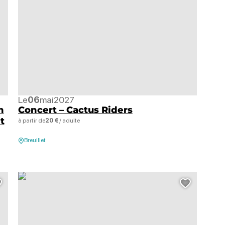
Le
06
mai
2027
n
Concert – Cactus Riders
t
à partir de
20 €
/ adulte
Breuillet
Funk Tour- Saults, © Saults
Ajouter cette page au carnet de voyage ?
Ajouter 