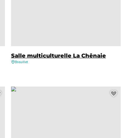
Salle multiculturelle La Chênaie
Breuillet
 musique Breuillet, © AreYouMine
Concert – Cactus Riders, © MC Monin
Ajouter cette page au carnet de voyage ?
Ajouter 