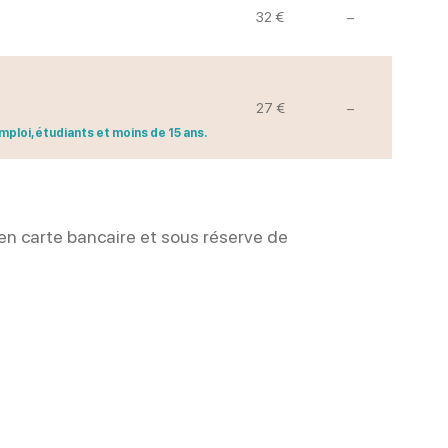
Non communiq
32 €
–
Non communiq
27 €
–
ploi, étudiants et moins de 15 ans.
en carte bancaire et sous réserve de