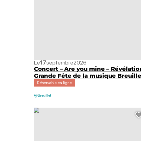
Le
17
septembre
2026
Concert – Are you mine – Révélatio
Grande Fête de la musique Breuille
Réservable en ligne
Breuillet
Concert – Mama Shakers, © Mama Shakers