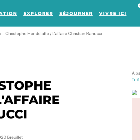
Af
ATION
EXPLORER
SÉJOURNER
VIVRE ICI
 – Christophe Hondelatte / L’affaire Christian Ranucci
À pa
Tarif
ISTOPHE
'AFFAIRE
UCCI
20 Breuillet