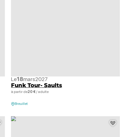
Le
18
mars
2027
Funk Tour- Saults
à partir de
20 €
/ adulte
Breuillet
Stand Up – Urbain – Connard Bienveillant, © Connard Bienveillant
Ajouter cette page au carnet de voyage ?
Ajouter 