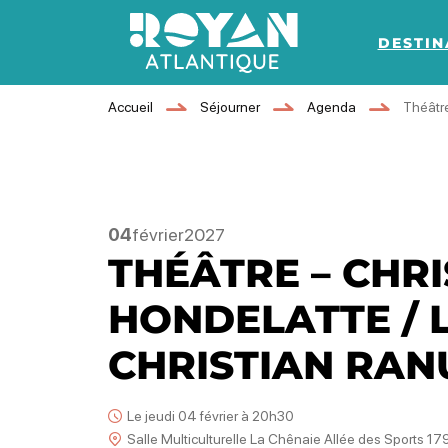
DESTIN
Royan Atlantique
Accueil
Séjourner
Agenda
Théâtre
04
février
2027
THÉÂTRE – CHR
HONDELATTE / L
CHRISTIAN RAN
Le jeudi 04 février à 20h30
Salle Multiculturelle La Chênaie Allée des Sports 179