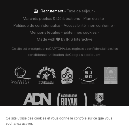
Recrutement
-
Taxe de séjour
-
Marchés publics & Délibérations
-
Plan du site
-
Politique de confidentialité
-
Accessibilité : non conforme
-
Mentions légales
-
Éditer mes cookies
-
Made with
by
IRIS Interactive
Ce site est protégé par reCAPTCHA. Les
règles de confidentialité
et les
conditions d'utilisation
de Google s'appliquent.