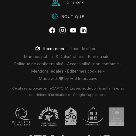
GROUPES
BOUTIQUE
Suivez-nous sur Facebook
Suivez-nous sur Instag
Suivez-nous sur Yo
Suivez-nous sur 
Recrutement
-
Taxe de séjour
-
Marchés publics & Délibérations
-
Plan du site
-
Politique de confidentialité
-
Accessibilité : non conforme
-
Mentions légales
-
Éditer mes cookies
-
Made with
by
IRIS Interactive
Ce site est protégé par reCAPTCHA. Les
règles de confidentialité
et les
conditions d'utilisation
de Google s'appliquent.