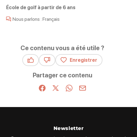
École de golf à partir de 6 ans
Nous parlons : Français
Ce contenu vous a été utile ?
Enregistrer
Ce contenu vous a été utile
Ce contenu ne vous a pas été utile
Partager ce contenu
Partager sur Facebook (nouvelle fenêtre)
Partager sur X / Twitter (nouvelle fenêt
Partager sur WhatsApp
Partager par mail
Newsletter