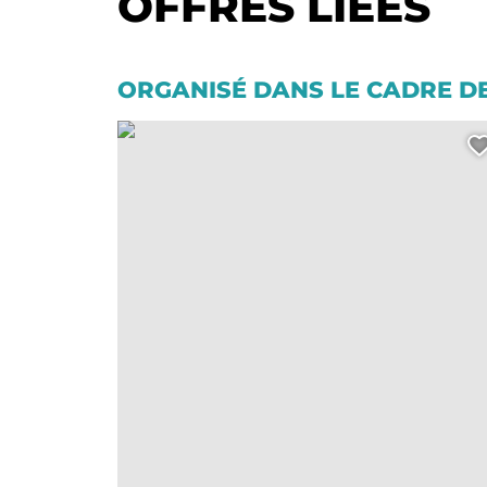
OFFRES LIÉES
ORGANISÉ DANS LE CADRE D
Salle La Pléiade, © Mairie Etaules