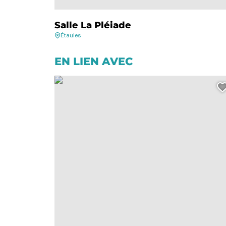
Salle La Pléiade
Étaules
EN LIEN AVEC
Concert – Yellow Bounce / Bal lindy hop, © Ahmed