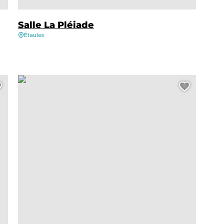
Salle La Pléiade
Étaules
Théâtre – Dom Juan, © Hélène Panbrum
Ajouter cette page au carnet de voyage ?
Ajouter 