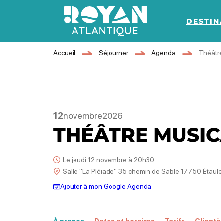
DESTIN
Royan Atlantique
Accueil
Séjourner
Agenda
Théâtre
12
novembre
2026
THÉÂTRE MUSIC
Le jeudi 12 novembre à 20h30
Salle "La Pléiade" 35 chemin de Sable 17750 Étaul
Ajouter à mon Google Agenda
À propos
Dates et horaires
Tarifs
Clientè