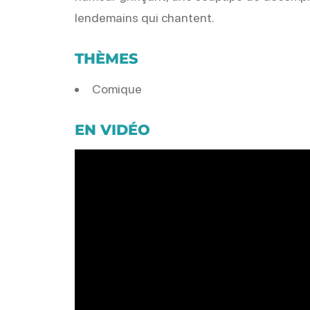
lendemains qui chantent.
THÈMES
Comique
EN VIDÉO