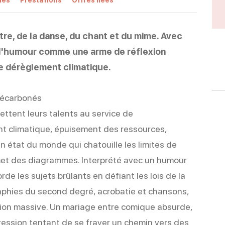
tre, de la danse, du chant et du mime. Avec
 l'humour comme une arme de réflexion
le dérèglement climatique.
 décarbonés
ttent leurs talents au service de
nt climatique, épuisement des ressources,
 un état du monde qui chatouille les limites de
mmet des diagrammes. Interprété avec un humour
de les sujets brûlants en défiant les lois de la
aphies du second degré, acrobatie et chansons,
exion massive. Un mariage entre comique absurde,
ssion tentant de se frayer un chemin vers des