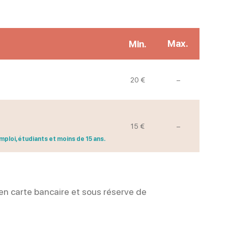
Max.
Min.
Non communiq
20 €
–
Non communiq
15 €
–
ploi, étudiants et moins de 15 ans.
en carte bancaire et sous réserve de