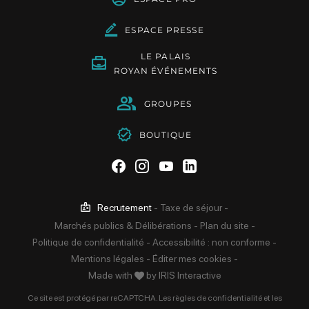
ESPACE PRESSE
LE PALAIS
ROYAN ÉVÉNEMENTS
GROUPES
BOUTIQUE
Suivez-nous sur Facebook
Suivez-nous sur Instag
Suivez-nous sur Yo
Suivez-nous sur 
Recrutement
-
Taxe de séjour
-
Marchés publics & Délibérations
-
Plan du site
-
Politique de confidentialité
-
Accessibilité : non conforme
-
Mentions légales
-
Éditer mes cookies
-
Made with
by
IRIS Interactive
Ce site est protégé par reCAPTCHA. Les
règles de confidentialité
et les