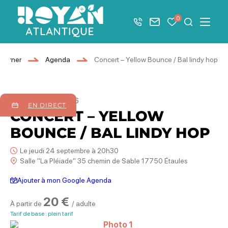
Afficher la barre de navigation du mode éco
0
+33 5 46 08 21 00
Nous contacter
Mes favoris
Je recher
Menu
Royan Atlantique
journer
Agenda
Concert – Yellow Bounce / Bal lindy hop
24
septembre
2026
EN DIRECT
CONCERT – YELLOW
BOUNCE / BAL LINDY HOP
Le jeudi 24 septembre à 20h30
Salle "La Pléiade" 35 chemin de Sable 17750 Étaules
Ajouter à mon Google Agenda
20 €
À partir de
/ adulte
Tarif de base : plein tarif