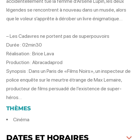
accidentellement tué la femme d’Arsène Lupin, les deux
légendes se rencontrent à nouveau dans un musée, alors
que le voleur s’apprête à dérober un livre énigmatique…
– Les Cadavres ne portent pas de superpouvoirs
Durée : 02min30
Réalisation : Brice Lava
Production : Abracadaprod
Synopsis : Dans un Paris de «Films Noirs», un inspecteur de
police enquête sur le meurtre étrange de Max Lemaire,
producteur de films persuadé de l’existence de super-
héros…
THÈMES
Cinéma
DATES ET HORAIRES