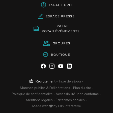
ESPACE PRO
ESPACE PRESSE
LE PALAIS
ROYAN ÉVÉNEMENTS
GROUPES
BOUTIQUE
Suivez-nous sur Facebook
Suivez-nous sur Instag
Suivez-nous sur Yo
Suivez-nous sur 
Recrutement
-
Taxe de séjour
-
Marchés publics & Délibérations
-
Plan du site
-
Politique de confidentialité
-
Accessibilité : non conforme
-
Mentions légales
-
Éditer mes cookies
-
Made with
by
IRIS Interactive