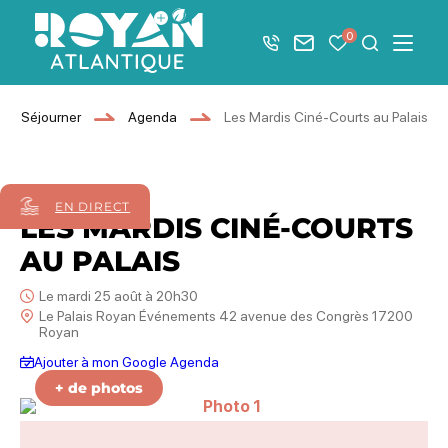
Afficher la barre de navigation du mode éco
0
+33 5 46 08 21 00
Nous contacter
Mes favoris
Je recher
Menu
Royan Atlantique
Séjourner
Agenda
Les Mardis Ciné-Courts au Palais
25
août
2026
EN DIRECT
LES MARDIS CINÉ-COURTS
AU PALAIS
Le mardi 25 août à 20h30
Le Palais Royan Événements 42 avenue des Congrès 17200
Royan
Ajouter à mon Google Agenda
erwater
est
pothese de la reine rouge
cadavres ne portent pas de superpouvoirs
+ de photos
Photo 1, © OTC Royan Atlantiqu