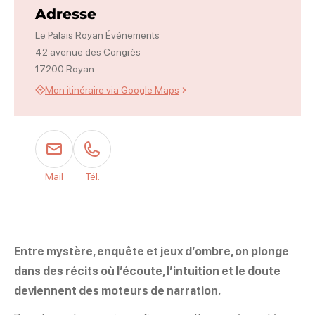
Photo 2, © Underwater
Photo 3, © Pentest
Photo 4, © L'hypothese de la reine rouge
Photo 5, © Les cadavres ne portent pas de superpouvoirs
Adresse
Le Palais Royan Événements
42 avenue des Congrès
17200 Royan
Mon itinéraire via Google Maps
Mail
Tél.
Entre mystère, enquête et jeux d’ombre, on plonge
dans des récits où l’écoute, l’intuition et le doute
deviennent des moteurs de narration.