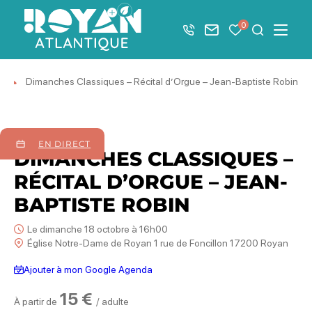
Afficher la barre de navigation du mode éco
0
+33 5 46 08 21 00
Nous contacter
Mes favoris
Je recher
Menu
Royan Atlantique
Dimanches Classiques – Récital d’Orgue – Jean-Baptiste Robin
18
octobre
2026
EN DIRECT
DIMANCHES CLASSIQUES –
RÉCITAL D’ORGUE – JEAN-
BAPTISTE ROBIN
Le dimanche 18 octobre à 16h00
Église Notre-Dame de Royan 1 rue de Foncillon 17200 Royan
Ajouter à mon Google Agenda
15 €
À partir de
/ adulte