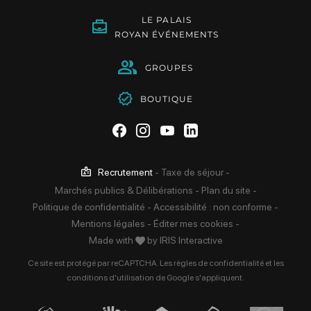
LE PALAIS
ROYAN ÉVÉNEMENTS
GROUPES
BOUTIQUE
Suivez-nous sur Facebook
Suivez-nous sur Instag
Suivez-nous sur Yo
Suivez-nous sur 
Recrutement
-
Taxe de séjour
-
Marchés publics & Délibérations
-
Plan du site
-
Politique de confidentialité
-
Accessibilité : non conforme
-
Mentions légales
-
Éditer mes cookies
-
Made with
by
IRIS Interactive
Ce site est protégé par reCAPTCHA. Les
règles de confidentialité
et les
conditions d'utilisation
de Google s'appliquent.