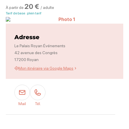
20 €
À partir de
/ adulte
Tarif de base : plein tarif
Photo 1, © Emmanuel Rossfelder 
Adresse
Le Palais Royan Événements
42 avenue des Congrès
17200 Royan
Mon itinéraire via Google Maps
Mail
Tél.