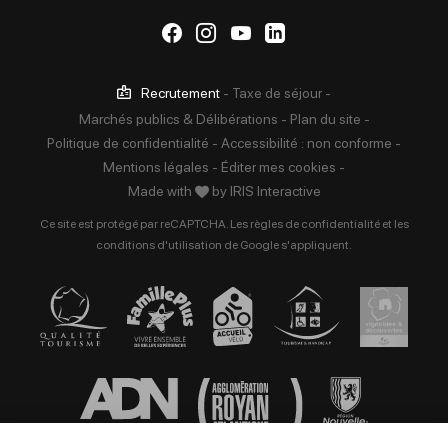
Suivez-nous sur Facebook
Suivez-nous sur Instag
Suivez-nous sur Yo
Suivez-nous sur 
Recrutement
-
Taxe de séjour
-
Marchés publics & Délibérations
-
Plan du site
-
Politique de confidentialité
-
Accessibilité : non conforme
-
Mentions légales
-
Éditer mes cookies
-
Made with
by
IRIS Interactive
Ce site est protégé par reCAPTCHA. Les
règles de confidentialité
et les
conditions d'utilisation
de Google s'appliquent.