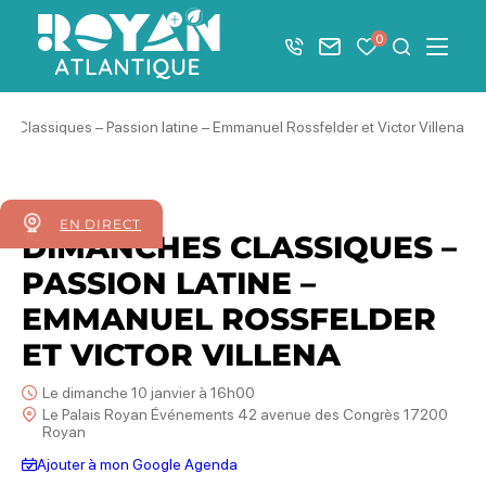
Afficher la barre de navigation du mode éco
0
+33 5 46 08 21 00
Nous contacter
Mes favoris
Je recher
Menu
Royan Atlantique
 Classiques – Passion latine – Emmanuel Rossfelder et Victor Villena
10
janvier
2027
EN DIRECT
DIMANCHES CLASSIQUES –
PASSION LATINE –
EMMANUEL ROSSFELDER
ET VICTOR VILLENA
Le dimanche 10 janvier à 16h00
Le Palais Royan Événements 42 avenue des Congrès 17200
Royan
Ajouter à mon Google Agenda