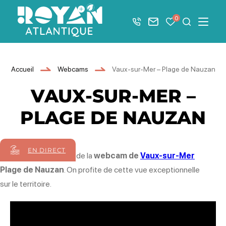
Afficher la barre de navigation du mode éco
0
+33 5 46 08 21 00
Nous contacter
Mes favoris
Je recher
Menu
Royan Atlantique
Accueil
Webcams
Vaux-sur-Mer – Plage de Nauzan
VAUX-SUR-MER –
PLAGE DE NAUZAN
EN DIRECT
Bienvenue sur la page de la
webcam de
Vaux-sur-Mer
Plage de Nauzan
. On profite de cette vue exceptionnelle
sur le territoire.