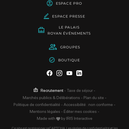
ESPACE PRO
ESPACE PRESSE
LE PALAIS
ROYAN ÉVÉNEMENTS
GROUPES
BOUTIQUE
Suivez-nous sur Facebook
Suivez-nous sur Instag
Suivez-nous sur Yo
Suivez-nous sur 
Recrutement
-
Taxe de séjour
-
Marchés publics & Délibérations
-
Plan du site
-
Politique de confidentialité
-
Accessibilité : non conforme
-
Mentions légales
-
Éditer mes cookies
-
Made with
by
IRIS Interactive
Ce site est protégé par reCAPTCHA. Les
règles de confidentialité
et les