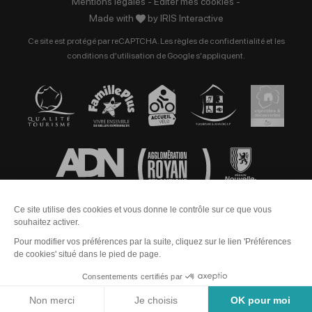
Mentions légales
-
Éditer mes cookies
-
Made with
by
IRIS Interactive
Ce site est protégé par reCAPTCHA. Les
règles de confidentialité
et les
conditions d'utilisation
de Google s'appliquent.
Tarifs
Contact