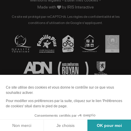
Made with
by
IRIS Interactive
Ce site est protégé par reCAPTCHA. Les
règles de confidentialité
et les
conditions d'utilisation
de Google s'appliquent.
Contact