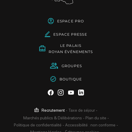
ESPACE PRO
ESPACE PRESSE
LE PALAIS
ROYAN ÉVÉNEMENTS
GROUPES
BOUTIQUE
Suivez-nous sur Facebook
Suivez-nous sur Instag
Suivez-nous sur Yo
Suivez-nous sur 
Recrutement
-
Taxe de séjour
-
Marchés publics & Délibérations
-
Plan du site
-
Politique de confidentialité
-
Accessibilité : non conforme
-
Mentions légales
-
Éditer mes cookies
-