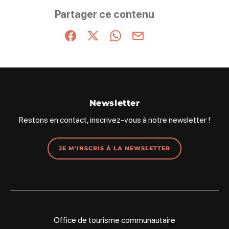
Ce contenu vous a été utile
Ce contenu ne vous a pas été utile
Partager ce contenu
Partager sur Facebook (nouvelle fenêtre)
Partager sur X / Twitter (nouvelle fenêt
Partager sur WhatsApp
Partager par mail
Newsletter
Restons en contact, inscrivez-vous à notre newsletter !
JE M'INSCRIS À LA NEWSLETTER
Office de tourisme communautaire