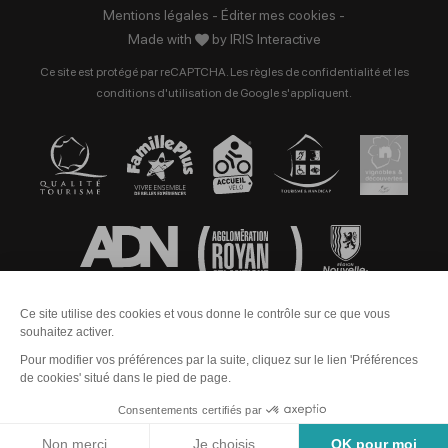
Mentions légales
-
Éditer mes cookies
-
Made with
by
IRIS Interactive
Ce site est protégé par reCAPTCHA. Les
règles de confidentialité
et les
conditions d'utilisation
de Google s'appliquent.
Contact