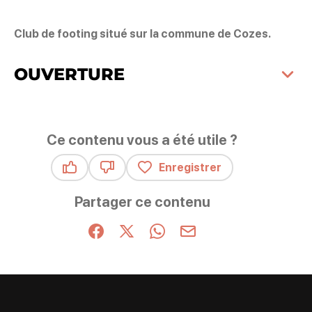
Club de footing situé sur la commune de Cozes.
OUVERTURE
Ce contenu vous a été utile ?
Enregistrer
Ce contenu vous a été utile
Ce contenu ne vous a pas été utile
Partager ce contenu
Partager sur Facebook (nouvelle fenêtre)
Partager sur X / Twitter (nouvelle fenêt
Partager sur WhatsApp
Partager par mail