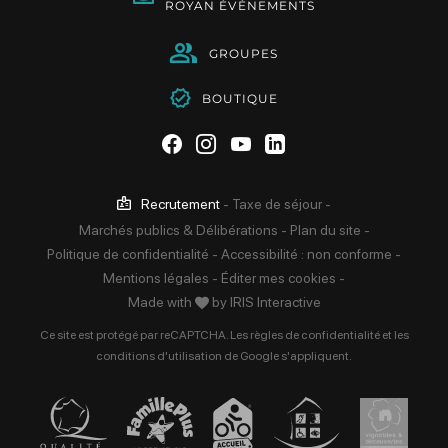
ROYAN ÉVÉNEMENTS
GROUPES
BOUTIQUE
Suivez-nous sur Facebook
Suivez-nous sur Instag
Suivez-nous sur Yo
Suivez-nous sur 
Recrutement
-
Taxe de séjour
-
Marchés publics & Délibérations
-
Plan du site
-
Politique de confidentialité
-
Accessibilité : non conforme
-
Mentions légales
-
Éditer mes cookies
-
Made with
by
IRIS Interactive
Ce site est protégé par reCAPTCHA. Les
règles de confidentialité
et les
conditions d'utilisation
de Google s'appliquent.