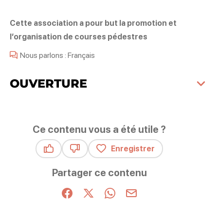
Cette association a pour but la promotion et
l’organisation de courses pédestres
Nous parlons : Français
OUVERTURE
Ce contenu vous a été utile ?
Enregistrer
Ce contenu vous a été utile
Ce contenu ne vous a pas été utile
Partager ce contenu
Partager sur Facebook (nouvelle fenêtre)
Partager sur X / Twitter (nouvelle fenêt
Partager sur WhatsApp
Partager par mail