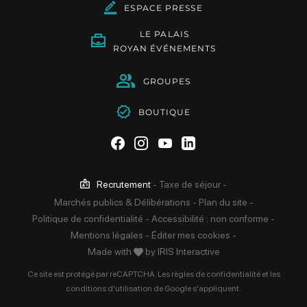
ESPACE PRESSE
LE PALAIS
ROYAN ÉVÉNEMENTS
GROUPES
BOUTIQUE
Suivez-nous sur Facebook
Suivez-nous sur Instag
Suivez-nous sur Yo
Suivez-nous sur 
Recrutement
-
Taxe de séjour
-
Marchés publics & Délibérations
-
Plan du site
-
Politique de confidentialité
-
Accessibilité : non conforme
-
Mentions légales
-
Éditer mes cookies
-
Made with
by
IRIS Interactive
Ce site est protégé par reCAPTCHA. Les
règles de confidentialité
et les
conditions d'utilisation
de Google s'appliquent.