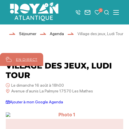
Afficher la barre de navigation du mode éco
0
+33 5 46 08 21 00
Nous contacter
Mes favoris
Je recher
Menu
Royan Atlantique
eil
Séjourner
Agenda
Village des jeux, Ludi Tour
16
août
2026
EN DIRECT
VILLAGE DES JEUX, LUDI
TOUR
Le dimanche 16 août à 18h00
Avenue d'aunis La Palmyre 17570 Les Mathes
Ajouter à mon Google Agenda
Photo 1