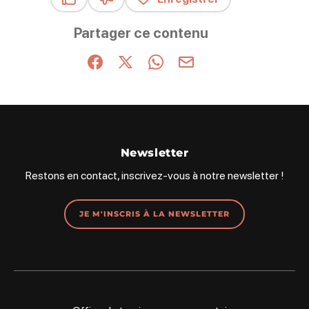
Ce contenu vous a été utile
Ce contenu ne vous a pas été utile
Partager ce contenu
Partager sur Facebook (nouvelle fenêtre)
Partager sur X / Twitter (nouvelle fenêt
Partager sur WhatsApp
Partager par mail
Newsletter
Restons en contact, inscrivez-vous à notre newsletter !
JE M'INSCRIS À LA NEWSLETTER