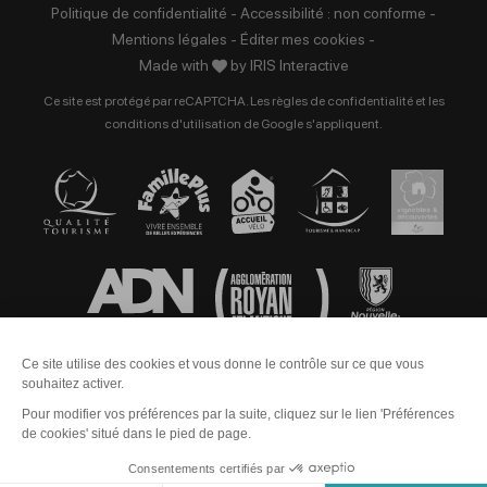
Politique de confidentialité
-
Accessibilité : non conforme
-
Mentions légales
-
Éditer mes cookies
-
Made with
by
IRIS Interactive
Ce site est protégé par reCAPTCHA. Les
règles de confidentialité
et les
conditions d'utilisation
de Google s'appliquent.
Contact