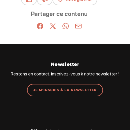
Ce contenu vous a été utile
Ce contenu ne vous a pas été utile
Partager ce contenu
Partager sur Facebook (nouvelle fenêtre)
Partager sur X / Twitter (nouvelle fenêt
Partager sur WhatsApp
Partager par mail
Newsletter
Restons en contact, inscrivez-vous à notre newsletter !
JE M'INSCRIS À LA NEWSLETTER