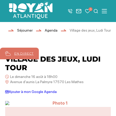
Afficher la barre de navigation du mode éco
0
+33 5 46 08 21 00
Nous contacter
Mes favoris
Je recher
Menu
Royan Atlantique
eil
Séjourner
Agenda
Village des jeux, Ludi Tour
16
août
2026
EN DIRECT
VILLAGE DES JEUX, LUDI
TOUR
Le dimanche 16 août à 18h00
Avenue d'aunis La Palmyre 17570 Les Mathes
Ajouter à mon Google Agenda
Photo 1