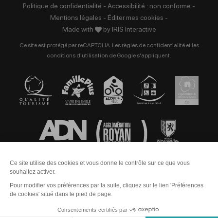
Politique de confidentialité
-
Accessibilité : non conforme
-
Mentions légales
-
Éditer mes cookies
-
Made with
by
IRIS Interactive
Ce site est protégé par reCAPTCHA. Les
règles de confidentialité
et les
conditions d'utilisation
de Google s'appliquent.
Contact