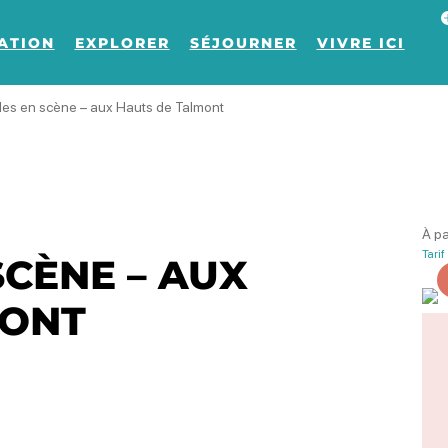
Af
ATION
EXPLORER
SÉJOURNER
VIVRE ICI
les en scène – aux Hauts de Talmont
À pa
Tarif
Les Hauts de
Les Hauts de
Les Hauts de
SCÈNE – AUX
MONT
Phot
Phot
Phot