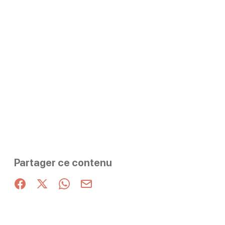
Partager ce contenu
Partager sur Facebook (nouvelle fenêtre)
Partager sur X / Twitter (nouvelle fenêtre)
Partager sur WhatsApp
Partager par mail