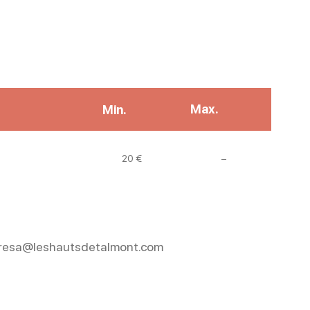
Max.
Min.
Non communiqué
20 €
–
à : resa@leshautsdetalmont.com