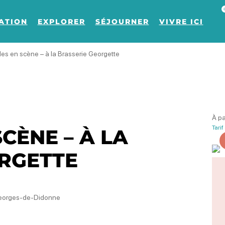
Af
ATION
EXPLORER
SÉJOURNER
VIVRE ICI
es en scène – à la Brasserie Georgette
À pa
Tarif
FlavienM – Br
CÈNE – À LA
RGETTE
Phot
Georges-de-Didonne