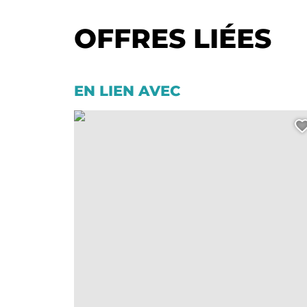
OFFRES LIÉES
EN LIEN AVEC
Vignobles en scène – à l’Hôtel Richelieu, © Hôtel Le Ri