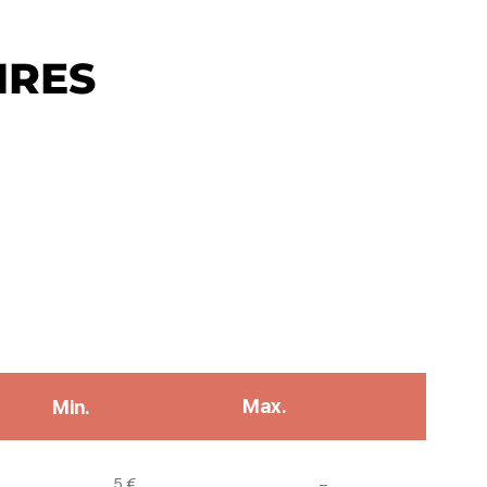
IRES
Max.
Min.
Non communiqué
5 €
–