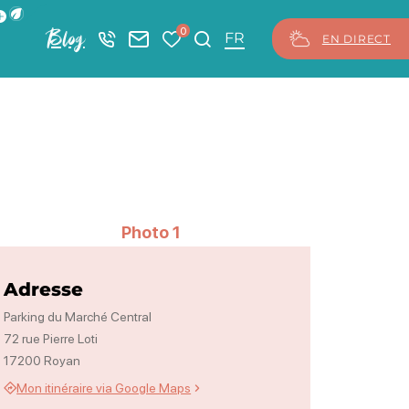
ficher la barre de navigation du mode éco
0
Blog
+33 5 46 08 21 00
Nous contacter
Mes favoris
Je recherche
FR
EN DIRECT
Photo 1
Adresse
Parking du Marché Central
72 rue Pierre Loti
17200 Royan
Mon itinéraire via Google Maps