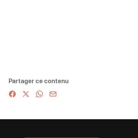
Partager ce contenu
Partager sur Facebook (nouvelle fenêtre)
Partager sur X / Twitter (nouvelle fenêtre)
Partager sur WhatsApp
Partager par mail