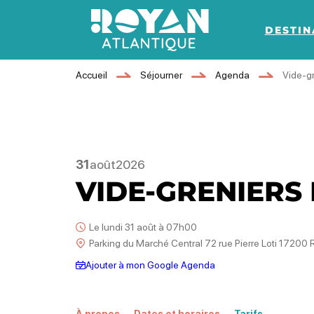
DESTIN
Royan Atlantique
Accueil
Séjourner
Agenda
Vide-g
31
août
2026
VIDE-GRENIERS
Le lundi 31 août à 07h00
Parking du Marché Central 72 rue Pierre Loti 17200
Ajouter à mon Google Agenda
À propos
Dates et horaires
Tarifs