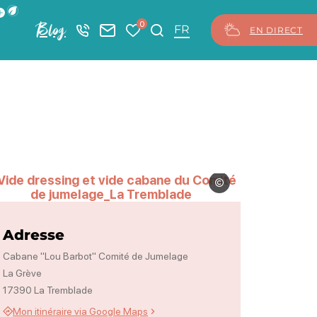
ficher la barre de navigation du mode éco
0
Blog
+33 5 46 08 21 00
Nous contacter
Mes favoris
Je recherche
FR
EN DIRECT
Vide dressing et vide caba
Vide dressing et vide cabane du Comité 
Adresse
Cabane "Lou Barbot" Comité de Jumelage
La Grève
17390 La Tremblade
Mon itinéraire via Google Maps