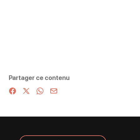
Partager ce contenu
Partager sur Facebook (nouvelle fenêtre)
Partager sur X / Twitter (nouvelle fenêtre)
Partager sur WhatsApp
Partager par mail