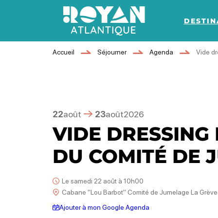
DESTIN
Royan Atlantique
Accueil
Séjourner
Agenda
Vide dr
22
août
23
août
2026
VIDE DRESSING
DU COMITÉ DE 
Le samedi 22 août à 10h00
Cabane "Lou Barbot" Comité de Jumelage La Grève
Ajouter à mon Google Agenda