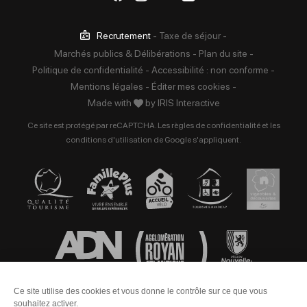
Recrutement
-
Taxe de séjour
-
Marchés publics & Délibérations
-
Plan du site
-
Politique de confidentialité
-
Accessibilité : non conforme
-
Mentions légales
-
Éditer mes cookies
-
Made with
by
IRIS Interactive
Ce site est protégé par reCAPTCHA. Les
règles de confidentialité
et les
conditions d'utilisation
de Google s'appliquent.