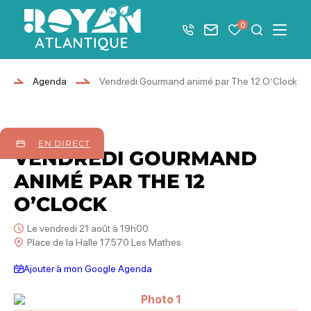
Afficher la barre de navigation du mode éco
0
+33 5 46 08 21 00
Nous contacter
Mes favoris
Je recher
Menu
Royan Atlantique
Agenda
Vendredi Gourmand animé par The 12 O’Clock
21
août
2026
EN DIRECT
VENDREDI GOURMAND
ANIMÉ PAR THE 12
O’CLOCK
Le vendredi 21 août à 19h00
Place de la Halle 17570 Les Mathes
Ajouter à mon Google Agenda