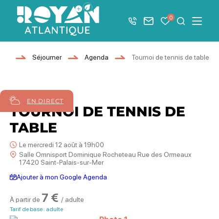
Afficher la barre de navigation du mode éco
0
+33 5 46 08 21 00
Nous contacter
Mes favoris
Je recher
Menu
Royan Atlantique
eil
Séjourner
Agenda
Tournoi de tennis de table
12
août
2026
EN DIRECT
TOURNOI DE TENNIS DE
TABLE
Le mercredi 12 août à 19h00
Salle Omnisport Dominique Rocheteau Rue des Ormeaux
17420 Saint-Palais-sur-Mer
Ajouter à mon Google Agenda
7 €
À partir de
/ adulte
Tarif de base : adulte