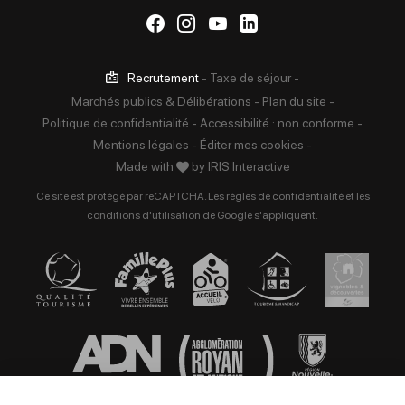
Suivez-nous sur Facebook
Suivez-nous sur Instag
Suivez-nous sur Yo
Suivez-nous sur 
Recrutement
-
Taxe de séjour
-
Marchés publics & Délibérations
-
Plan du site
-
Politique de confidentialité
-
Accessibilité : non conforme
-
Mentions légales
-
Éditer mes cookies
-
Made with
by
IRIS Interactive
Ce site est protégé par reCAPTCHA. Les
règles de confidentialité
et les
conditions d'utilisation
de Google s'appliquent.