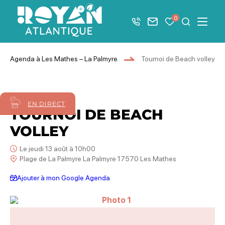
Afficher la barre de navigation du mode éco
0
+33 5 46 08 21 00
Nous contacter
Mes favoris
Je recher
Menu
Royan Atlantique
Agenda à Les Mathes – La Palmyre
Tournoi de Beach volley
13
août
2026
EN DIRECT
TOURNOI DE BEACH
VOLLEY
Le jeudi 13 août à 10h00
Plage de La Palmyre La Palmyre 17570 Les Mathes
Ajouter à mon Google Agenda
Photo 1