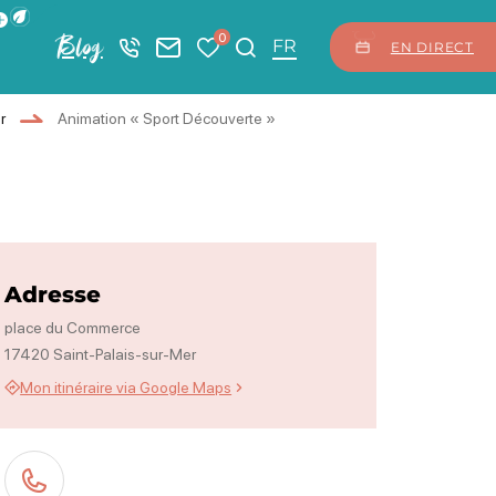
ficher la barre de navigation du mode éco
0
Blog
+33 5 46 08 21 00
Nous contacter
Mes favoris
Je recherche
FR
EN DIRECT
r
Animation « Sport Découverte »
Adresse
place du Commerce
17420 Saint-Palais-sur-Mer
Mon itinéraire via Google Maps