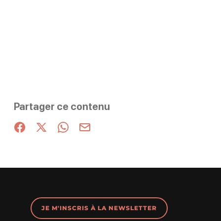
Partager ce contenu
Partager sur Facebook (nouvelle fenêtre)
Partager sur X / Twitter (nouvelle fenêtre)
Partager sur WhatsApp
Partager par mail
JE M'INSCRIS À LA NEWSLETTER