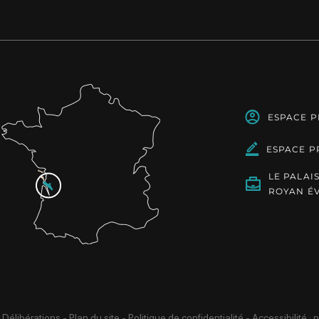
ESPACE 
ESPACE P
LE PALAI
ROYAN É
 Délibérations
-
Plan du site
-
Politique de confidentialité
-
Accessibilité :