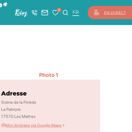
ficher la barre de navigation du mode éco
0
Blog
+33 5 46 08 21 00
Nous contacter
Mes favoris
Je recherche
FR
EN DIRECT
Photo 1
Adresse
Scène de la Pinède
La Palmyre
17570 Les Mathes
Mon itinéraire via Google Maps