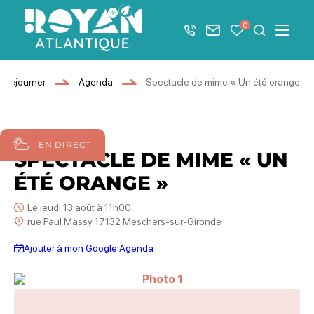
Afficher la barre de navigation du mode éco
0
+33 5 46 08 21 00
Nous contacter
Mes favoris
Je recher
Menu
Royan Atlantique
Séjourner
Agenda
Spectacle de mime « Un été orange »
13
août
2026
EN DIRECT
SPECTACLE DE MIME « UN
ÉTÉ ORANGE »
Le jeudi 13 août à 11h00
rue Paul Massy 17132 Meschers-sur-Gironde
Ajouter à mon Google Agenda
Photo 1