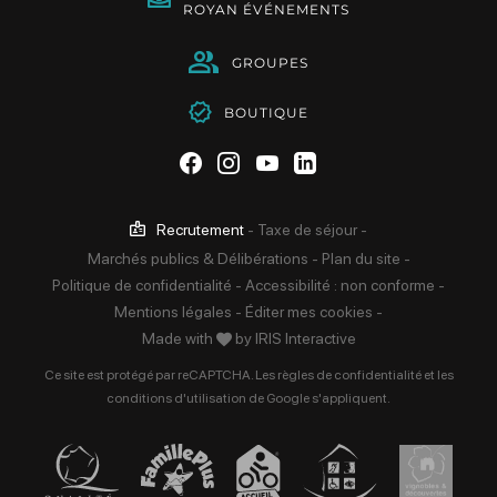
ROYAN ÉVÉNEMENTS
GROUPES
BOUTIQUE
Suivez-nous sur Facebook
Suivez-nous sur Instag
Suivez-nous sur Yo
Suivez-nous sur 
Recrutement
-
Taxe de séjour
-
Marchés publics & Délibérations
-
Plan du site
-
Politique de confidentialité
-
Accessibilité : non conforme
-
Mentions légales
-
Éditer mes cookies
-
Made with
by
IRIS Interactive
Ce site est protégé par reCAPTCHA. Les
règles de confidentialité
et les
conditions d'utilisation
de Google s'appliquent.