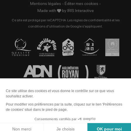
Mentions légales
-
Éditer mes cookies
-
Made with
by
IRIS Interactive
Ce site est protégé par reCAPTCHA. Les
règles de confidentialité
et les
conditions d'utilisation
de Google s'appliquent.
Contact