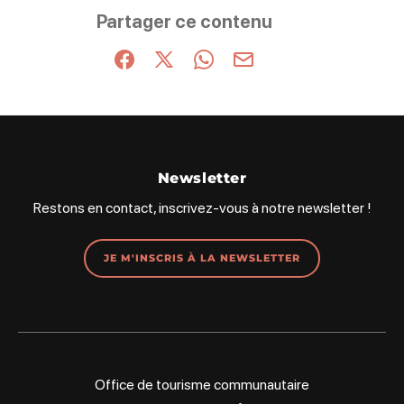
Ce contenu vous a été utile
Ce contenu ne vous a pas été utile
Partager ce contenu
Partager sur Facebook (nouvelle fenêtre)
Partager sur X / Twitter (nouvelle fenêt
Partager sur WhatsApp
Partager par mail
Newsletter
Restons en contact, inscrivez-vous à notre newsletter !
JE M'INSCRIS À LA NEWSLETTER
Office de tourisme communautaire