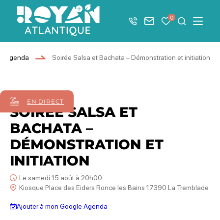
Afficher la barre de navigation du mode éco
0
+33 5 46 08 21 00
Nous contacter
Mes favoris
Je recher
Menu
Royan Atlantique
Agenda
Soirée Salsa et Bachata – Démonstration et initiation
15
août
2026
EN DIRECT
SOIRÉE SALSA ET
BACHATA –
DÉMONSTRATION ET
INITIATION
Le samedi 15 août à 20h00
Kiosque Place des Eiders Ronce les Bains 17390 La Tremblade
Ajouter à mon Google Agenda