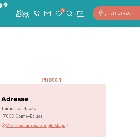
ficher la barre de navigation du mode éco
0
Blog
+33 5 46 08 21 00
Nous contacter
Mes favoris
Je recherche
FR
EN DIRECT
Photo 1
Adresse
Terrain des Sports
17600 Corme-Écluse
Mon itinéraire via Google Maps