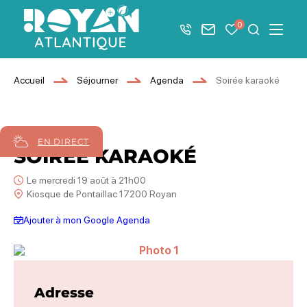
Afficher la barre de navigation du mode éco
0
+33 5 46 08 21 00
Nous contacter
Mes favoris
Je recher
Menu
Royan Atlantique
Accueil
Séjourner
Agenda
Soirée karaoké
19
août
2026
EN DIRECT
SOIRÉE KARAOKÉ
Le mercredi 19 août à 21h00
Kiosque de Pontaillac 17200 Royan
Ajouter à mon Google Agenda
Photo 1
Adresse