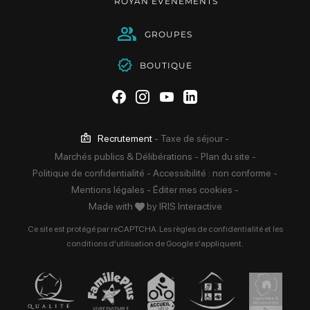
ROYAN ÉVÉNEMENTS
GROUPES
BOUTIQUE
Suivez-nous sur Facebook
Suivez-nous sur Instag
Suivez-nous sur Yo
Suivez-nous sur 
Recrutement
-
Taxe de séjour
-
Marchés publics & Délibérations
-
Plan du site
-
Politique de confidentialité
-
Accessibilité : non conforme
-
Mentions légales
-
Éditer mes cookies
-
Made with
by
IRIS Interactive
Ce site est protégé par reCAPTCHA. Les
règles de confidentialité
et les
conditions d'utilisation
de Google s'appliquent.