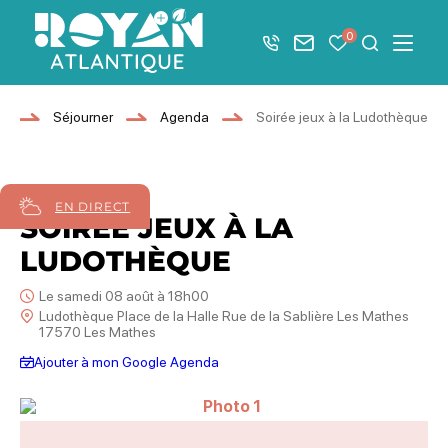
Afficher la barre de navigation du mode éco
0
+33 5 46 08 21 00
Nous contacter
Mes favoris
Je recher
Menu
Royan Atlantique
l
Séjourner
Agenda
Soirée jeux à la Ludothèque
08
août
2026
EN DIRECT
SOIRÉE JEUX À LA
LUDOTHÈQUE
Le samedi 08 août à 18h00
Ludothèque Place de la Halle Rue de la Sablière Les Mathes
17570 Les Mathes
Ajouter à mon Google Agenda
Photo 1