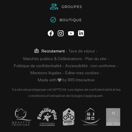
GROUPES
BOUTIQUE
Suivez-nous sur Facebook
Suivez-nous sur Instag
Suivez-nous sur Yo
Suivez-nous sur 
Recrutement
-
Taxe de séjour
-
Marchés publics & Délibérations
-
Plan du site
-
Politique de confidentialité
-
Accessibilité : non conforme
-
Mentions légales
-
Éditer mes cookies
-
Made with
by
IRIS Interactive
Ce site est protégé par reCAPTCHA. Les
règles de confidentialité
et les
conditions d'utilisation
de Google s'appliquent.