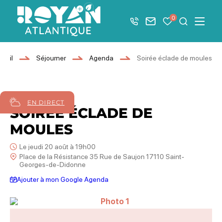
Afficher la barre de navigation du mode éco
0
+33 5 46 08 21 00
Nous contacter
Mes favoris
Je recher
Menu
Royan Atlantique
cueil
Séjourner
Agenda
Soirée éclade de moules
20
août
2026
EN DIRECT
SOIRÉE ÉCLADE DE
MOULES
Le jeudi 20 août à 19h00
Place de la Résistance 35 Rue de Saujon 17110 Saint-
Georges-de-Didonne
Ajouter à mon Google Agenda
Photo 1