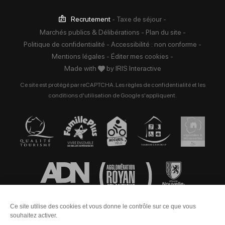
Recrutement
-
Taxe de séjour
-
Marchés publics & Délibérations
-
Plan du site
-
Politique de confidentialité
-
Accessibilité : non conforme
-
Mentions légales
-
Éditer mes cookies
-
Made with
by
IRIS Interactive
Ce site est protégé par reCAPTCHA. Les
règles de confidentialité
et les
conditions d'utilisation
de Google s'appliquent.