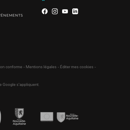
S
Suivez-nous sur Facebook
Suivez-nous sur Instagra
Suivez-nous sur Yout
Suivez-nous sur L
VÉNEMENTS
 non conforme
-
Mentions légales
-
Éditer mes cookies
-
 Google s'appliquent.