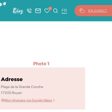
ficher la barre de navigation du mode éco
0
Blog
+33 5 46 08 21 00
Nous contacter
Mes favoris
Je recherche
FR
EN DIRECT
Photo 1
Adresse
Plage de la Grande Conche
17200 Royan
Mon itinéraire via Google Maps