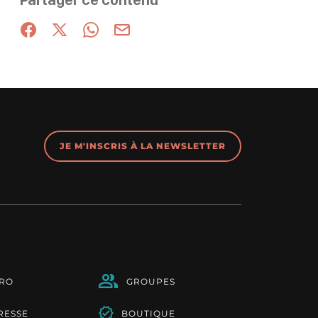
Partager ce contenu
Partager sur Facebook (nouvelle fenêtre)
Partager sur X / Twitter (nouvelle fenêtre)
Partager sur WhatsApp
Partager par mail
JE M'INSCRIS À LA NEWSLETTER
PRO
GROUPES
RESSE
BOUTIQUE