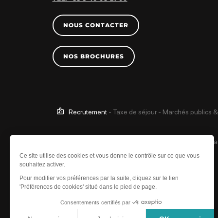
NOUS CONTACTER
NOS BROCHURES
Recrutement
-
Taxe de séjour
-
Marchés publics &
Ce site est protégé 