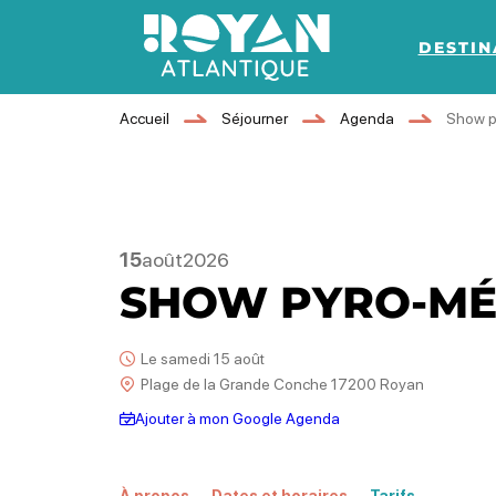
DESTIN
Royan Atlantique
Accueil
Séjourner
Agenda
Show p
15
août
2026
SHOW PYRO-MÉ
Le samedi 15 août
Plage de la Grande Conche 17200 Royan
Ajouter à mon Google Agenda
À propos
Dates et horaires
Tarifs