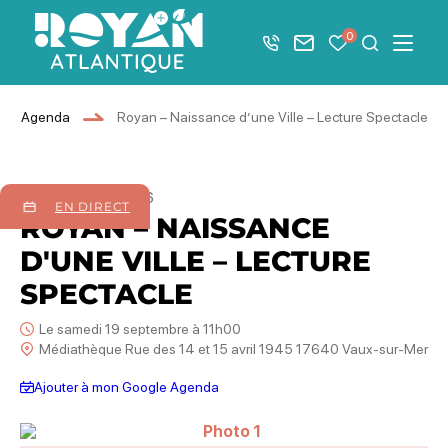
Afficher la barre de navigation du mode éco
0
+33 5 46 08 21 00
Nous contacter
Mes favoris
Je recher
Menu
Royan Atlantique
Agenda
Royan – Naissance d’une Ville – Lecture Spectacle
19
septembre
2026
EN DIRECT
ROYAN – NAISSANCE
D'UNE VILLE – LECTURE
SPECTACLE
Le samedi 19 septembre à 11h00
Médiathèque Rue des 14 et 15 avril 1945 17640 Vaux-sur-Mer
Ajouter à mon Google Agenda