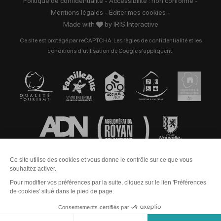
Politique de confidentialité
-
Accessibilité : non conforme
-
Mentions légales
-
Éditer mes cookies
-
Made with
by
IRIS Interactive
Ce site est protégé par reCAPTCHA. Les
règles de confidentialité
et les
conditions d'utilisation
de Google s'appliquent.
Contact