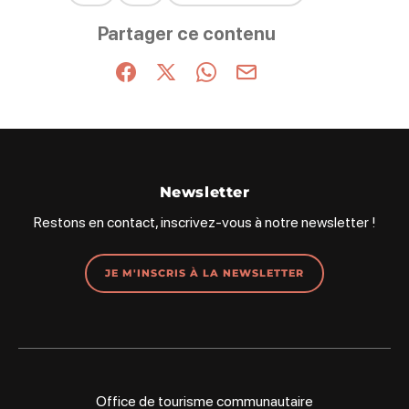
Ce contenu vous a été utile
Ce contenu ne vous a pas été utile
Partager ce contenu
Partager sur Facebook (nouvelle fenêtre)
Partager sur X / Twitter (nouvelle fenêt
Partager sur WhatsApp
Partager par mail
Newsletter
Restons en contact, inscrivez-vous à notre newsletter !
JE M'INSCRIS À LA NEWSLETTER
Office de tourisme communautaire