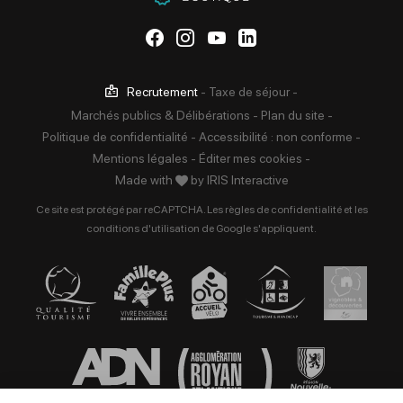
Suivez-nous sur Facebook
Suivez-nous sur Instag
Suivez-nous sur Yo
Suivez-nous sur 
Recrutement
-
Taxe de séjour
-
Marchés publics & Délibérations
-
Plan du site
-
Politique de confidentialité
-
Accessibilité : non conforme
-
Mentions légales
-
Éditer mes cookies
-
Made with
by
IRIS Interactive
Ce site est protégé par reCAPTCHA. Les
règles de confidentialité
et les
conditions d'utilisation
de Google s'appliquent.