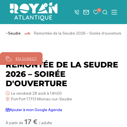
Afficher la barre de navigation du mode éco
0
+33 5 46 08 21 00
Nous contacter
Mes favoris
Je recher
Menu
Royan Atlantique
-sur-Seudre
Remontée de la Seudre 2026 – Soirée d’ouverture
28
août
2026
EN DIRECT
REMONTÉE DE LA SEUDRE
2026 – SOIRÉE
D'OUVERTURE
Le vendredi 28 août à 14h00
Port Port 17113 Mornac-sur-Seudre
Ajouter à mon Google Agenda
17 €
À partir de
/ adulte