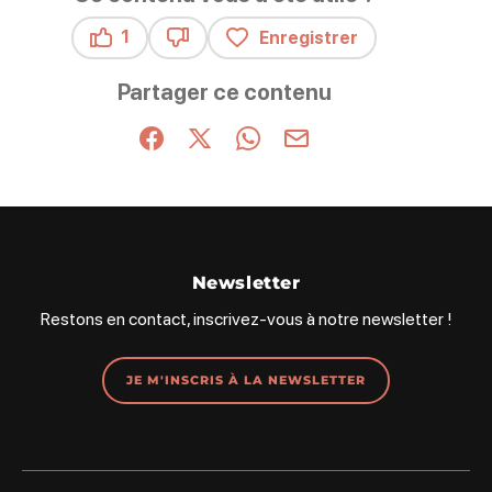
1
Enregistrer
Ce contenu vous a été utile
Ce contenu ne vous a pas été utile
Partager ce contenu
Partager sur Facebook (nouvelle fenêtre)
Partager sur X / Twitter (nouvelle fenêt
Partager sur WhatsApp
Partager par mail
Newsletter
Restons en contact, inscrivez-vous à notre newsletter !
JE M'INSCRIS À LA NEWSLETTER