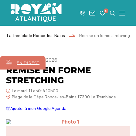
Afficher la barre de navigation du mode éco
0
+33 5 46 08 21 00
Nous contacter
Mes favoris
Je recher
Menu
Royan Atlantique
a à La Tremblade Ronce-les-Bains
Remise en forme stretching
07
juillet
21
août
2026
EN DIRECT
REMISE EN FORME
STRETCHING
Le mardi 11 août à 10h00
Plage de la Cèpe Ronce-les-Bains 17390 La Tremblade
Ajouter à mon Google Agenda
Photo 1