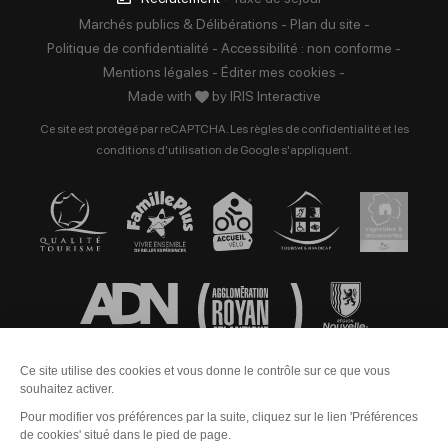
Marchés publics & Délibérations
-
Plan du site
-
Politique de confidentialité
-
Accessibilité : non conforme
-
Mentions légales
-
Éditer mes cookies
-
Made with
by
IRIS Interactive
Ce site est protégé par reCAPTCHA. Les
règles de confidentialité
et les
conditions d'utilisation
de Google s'appliquent.