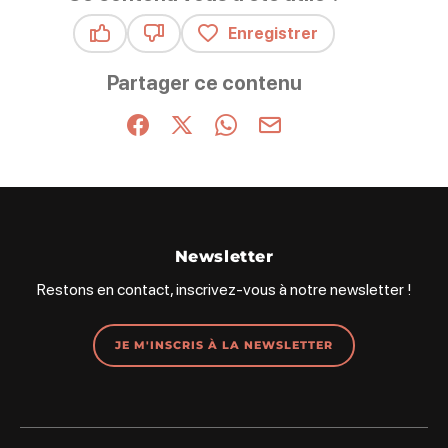
Enregistrer
Ce contenu vous a été utile
Ce contenu ne vous a pas été utile
Partager ce contenu
Partager sur Facebook (nouvelle fenêtre)
Partager sur X / Twitter (nouvelle fenêt
Partager sur WhatsApp
Partager par mail
Newsletter
Restons en contact, inscrivez-vous à notre newsletter !
JE M'INSCRIS À LA NEWSLETTER