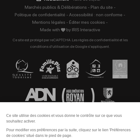
Marchés publics & Délibérations
-
Plan du site
-
Politique de confidentialité
-
Accessibilité : non conforme
-
Mentions légales
-
Éditer mes cookies
-
Made with
by
IRIS Interactive
Ce site est protégé par reCAPTCHA. Les
règles de confidentialité
et les
conditions d'utilisation
de Google s'appliquent.