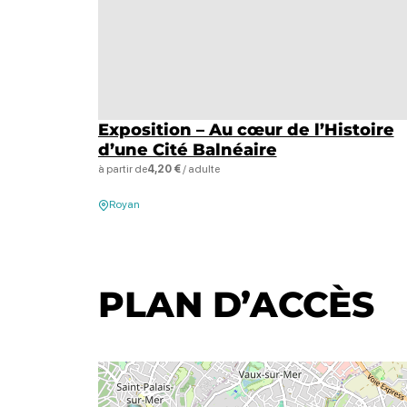
Exposition – Au cœur de l’Histoire
d’une Cité Balnéaire
à partir de
4,20 €
/ adulte
Royan
PLAN D’ACCÈS