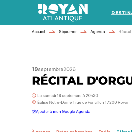
DESTIN
Royan Atlantique
Accueil
Séjourner
Agenda
Récital
19
septembre
2026
RÉCITAL D'ORG
Le samedi 19 septembre à 20h30
Église Notre-Dame 1 rue de Foncillon 17200 Royan
Ajouter à mon Google Agenda
À propos
Dates et horaires
Tarifs
Offres 