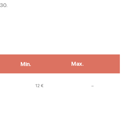
30.
Max.
Min.
Non communiqué
12 €
–