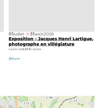
01
juillet
31
août
2026
Exposition – Jacques Henri Lartigue,
photographe en villégiature
à partir de
4,20 €
/ adulte
Royan