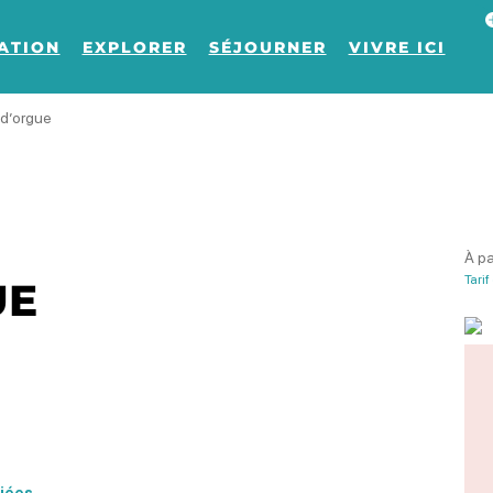
Af
ATION
EXPLORER
SÉJOURNER
VIVRE ICI
 d’orgue
À pa
Tarif
UE
liées