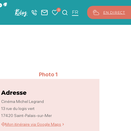
ficher la barre de navigation du mode éco
0
Blog
+33 5 46 08 21 00
Nous contacter
Mes favoris
Je recherche
FR
EN DIRECT
Photo 1
Adresse
Cinéma Michel Legrand
13 rue du logis vert
17420 Saint-Palais-sur-Mer
Mon itinéraire via Google Maps