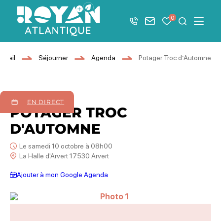
Afficher la barre de navigation du mode éco
0
+33 5 46 08 21 00
Nous contacter
Mes favoris
Je recher
Menu
Royan Atlantique
cueil
Séjourner
Agenda
Potager Troc d’Automne
10
octobre
2026
EN DIRECT
POTAGER TROC
D'AUTOMNE
Le samedi 10 octobre à 08h00
La Halle d'Arvert 17530 Arvert
Ajouter à mon Google Agenda
Photo 1