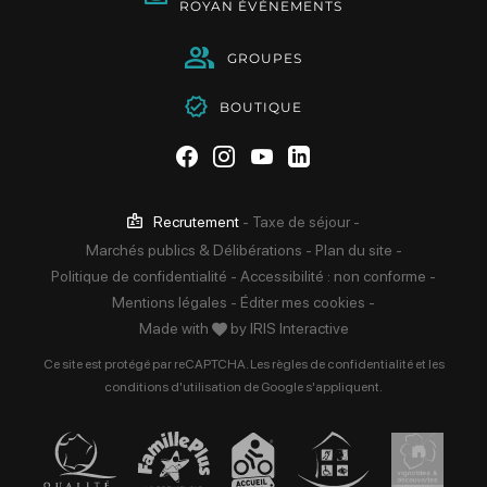
ROYAN ÉVÉNEMENTS
GROUPES
BOUTIQUE
Suivez-nous sur Facebook
Suivez-nous sur Instag
Suivez-nous sur Yo
Suivez-nous sur 
Recrutement
-
Taxe de séjour
-
Marchés publics & Délibérations
-
Plan du site
-
Politique de confidentialité
-
Accessibilité : non conforme
-
Mentions légales
-
Éditer mes cookies
-
Made with
by
IRIS Interactive
Ce site est protégé par reCAPTCHA. Les
règles de confidentialité
et les
conditions d'utilisation
de Google s'appliquent.