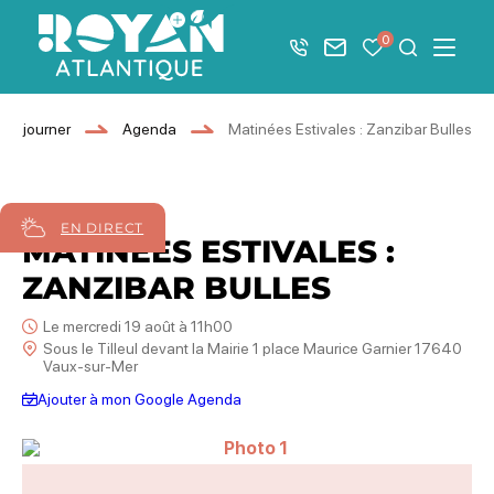
Afficher la barre de navigation du mode éco
0
+33 5 46 08 21 00
Nous contacter
Mes favoris
Je recher
Menu
Royan Atlantique
Séjourner
Agenda
Matinées Estivales : Zanzibar Bulles
19
août
2026
EN DIRECT
MATINÉES ESTIVALES :
ZANZIBAR BULLES
Le mercredi 19 août à 11h00
Sous le Tilleul devant la Mairie 1 place Maurice Garnier 17640
Vaux-sur-Mer
Ajouter à mon Google Agenda
Photo 1