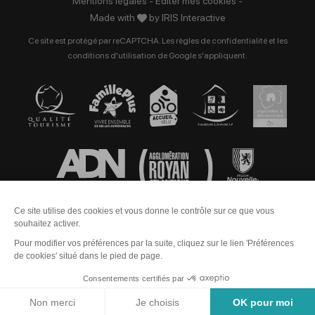
Mentions légales
-
Éditer mes cookies
-
Made with
by
IRIS Interactive
Ce site est protégé par reCAPTCHA. Les
règles de confidentialité
et les
conditions d'utilisation
de Google s'appliquent.
Contact