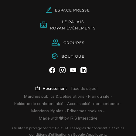
ESPACE PRESSE
LE PALAIS
ROYAN ÉVÉNEMENTS
GROUPES
BOUTIQUE
Suivez-nous sur Facebook
Suivez-nous sur Instag
Suivez-nous sur Yo
Suivez-nous sur 
Recrutement
-
Taxe de séjour
-
Marchés publics & Délibérations
-
Plan du site
-
Politique de confidentialité
-
Accessibilité : non conforme
-
Mentions légales
-
Éditer mes cookies
-
Made with
by
IRIS Interactive
Ce site est protégé par reCAPTCHA. Les
règles de confidentialité
et les
conditions d'utilisation
de Google s'appliquent.