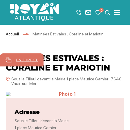
Afficher la barre de navigation du mode éco
0
+33 5 46 08 21 00
Nous contacter
Mes favoris
Je recher
Menu
Royan Atlantique
Accueil
Matinées Estivales : Coraline et Mariotin
MATINÉES ESTIVALES :
EN DIRECT
CORALINE ET MARIOTIN
Sous le Tilleul devant la Mairie 1 place Maurice Garnier 17640
Vaux-sur-Mer
Photo 1
Adresse
Sous le Tilleul devant la Mairie
1 place Maurice Garnier