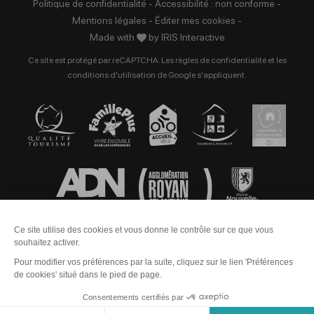
Politique de confidentialité
-
Accessibilité : non conforme
-
Mentions légales
-
Éditer mes cookies
-
Made with
by
IRIS Interactive
Ce site est protégé par reCAPTCHA. Les
règles de confidentialité
et les
conditions d'utilisation
de Google s'appliquent.
Contact