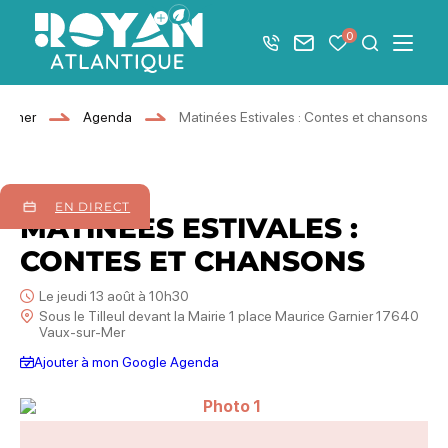
Afficher la barre de navigation du mode éco
0
+33 5 46 08 21 00
Nous contacter
Mes favoris
Je recher
Menu
Royan Atlantique
ourner
Agenda
Matinées Estivales : Contes et chansons
13
août
2026
EN DIRECT
MATINÉES ESTIVALES :
CONTES ET CHANSONS
Le jeudi 13 août à 10h30
Sous le Tilleul devant la Mairie 1 place Maurice Garnier 17640
Vaux-sur-Mer
Ajouter à mon Google Agenda
Photo 1