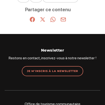
Ce contenu vous a été utile
Ce contenu ne vous a pas été utile
Partager ce contenu
Partager sur Facebook (nouvelle fenêtre)
Partager sur X / Twitter (nouvelle fenêt
Partager sur WhatsApp
Partager par mail
Newsletter
Restons en contact, inscrivez-vous à notre newsletter !
JE M'INSCRIS À LA NEWSLETTER
Office de tourisme communautaire