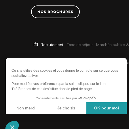
NOS BROCHURES
Recrutement
-
Taxe de séjour
-
Marchés publics &
Ce site est protégé 