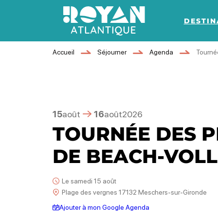
DESTIN
Royan Atlantique
Accueil
Séjourner
Agenda
Tourné
15
août
16
août
2026
TOURNÉE DES P
DE BEACH-VOLL
Le samedi 15 août
Plage des vergnes 17132 Meschers-sur-Gironde
Ajouter à mon Google Agenda