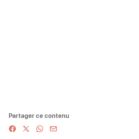
Partager ce contenu
Partager sur Facebook (nouvelle fenêtre)
Partager sur X / Twitter (nouvelle fenêtre)
Partager sur WhatsApp
Partager par mail