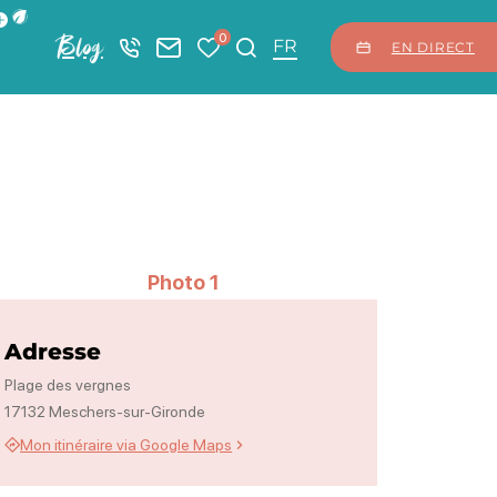
ficher la barre de navigation du mode éco
0
Blog
+33 5 46 08 21 00
Nous contacter
Mes favoris
Je recherche
FR
EN DIRECT
Photo 1
Adresse
Plage des vergnes
17132 Meschers-sur-Gironde
Mon itinéraire via Google Maps