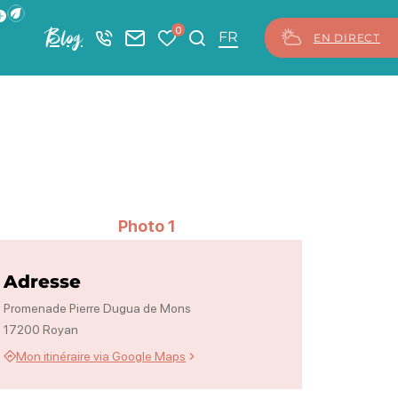
ficher la barre de navigation du mode éco
0
Blog
+33 5 46 08 21 00
Nous contacter
Mes favoris
Je recherche
FR
EN DIRECT
Photo 1
Adresse
Promenade Pierre Dugua de Mons
17200 Royan
Mon itinéraire via Google Maps