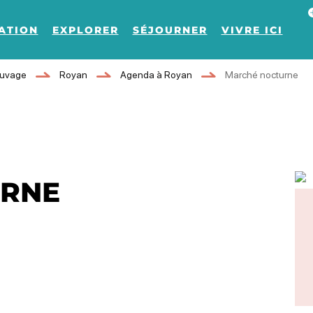
Af
ATION
EXPLORER
SÉJOURNER
VIVRE ICI
auvage
Royan
Agenda à Royan
Marché nocturne
URNE